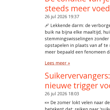
steeds meer voedi
26 jul 2026
19:37
🩹 Lekkende darm: de verborge
buik na bijna elke maaltijd, h
stemmingswisselingen zonder du
opstapelen in plaats van af te
meer bepaald een fenomeen da
Lees meer »
Suikervervangers:
nieuwe trigger vo
26 jul 2026
18:03
🍬 De zomer lokt velen naar d
betekent dat: reiken naar ‘suiker