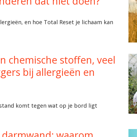
 anderen dat niet doen?
llergieën, en hoe Total Reset je lichaam kan
n chemische stoffen, veel
ers bij allergieën en
tand komt tegen wat op je bord ligt
je darmwand: waarom