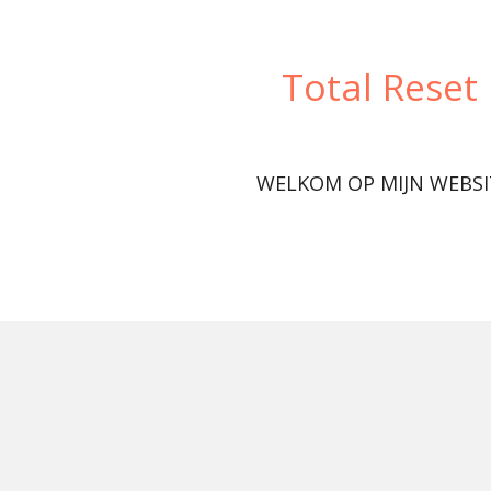
Ga
direct
Total Reset
naar
de
hoofdinhoud
WELKOM OP MIJN WEBSI