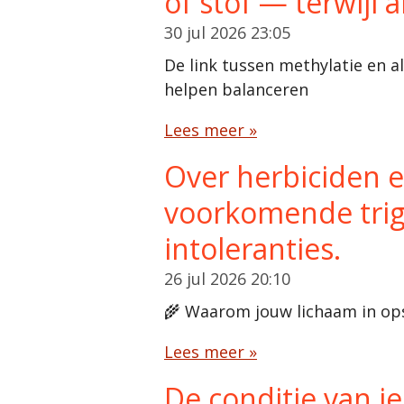
of stof — terwijl
30 jul 2026
23:05
De link tussen methylatie en a
helpen balanceren
Lees meer »
Over herbiciden e
voorkomende trigg
intoleranties.
26 jul 2026
20:10
🌾 Waarom jouw lichaam in ops
Lees meer »
De conditie van 