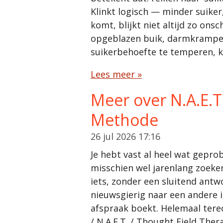
Klinkt logisch — minder suiker
komt, blijkt niet altijd zo on
opgeblazen buik, darmkrampen 
suikerbehoefte te temperen, 
Lees meer »
Meer over N.A.E.T
Methode
26 jul 2026
17:16
Je hebt vast al heel wat geprob
misschien wel jarenlang zoeke
iets, zonder een sluitend antwoo
nieuwsgierig naar een andere i
afspraak boekt. Helemaal tere
/ N.A.E.T. / Thought Field Ther