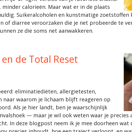
, minder calorieën. Maar wat er in de plaats
schuldig. Suikeralcoholen en kunstmatige zoetstoffen
of diarree veroorzaken die je net probeerde te ver
kunnen ze die soms net aanwakkeren.
 en de Total Reset
eerd: eliminatiediëten, allergietesten,
n naar waarom je lichaam blijft reageren op
rd. Als je hier landt, ben je waarschijnlijk
nvalshoek — maar je wil ook weten waar je precies 
cht. In deze blogpost neem ik je mee doorheen wat
apy precies inhoudt, hoe een traject verloopt, en wat