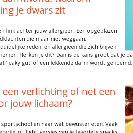
ng je dwars zit
n link achter jouw allergieën. Een opgeblazen
uidklachten die maar niet weggaan,
idelijke reden, en allergieën die zich blijven
 nemen. Herken je dit? Dan is de kans groot dat je 
t ‘leaky gut’ of een lekkende darm wordt genoemd.
 een verlichting of net een
or jouw lichaam?
e sportschool en naar wat bewuster eten. Vaak
vrije’ of ‘light’ versies van je favoriete snacks.