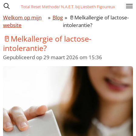
Ga
Total Reset Methode/ N.A.E.T. bij Liesbeth Figoureux
direct
Welkom op mijn
»
Blog
»
🥛Melkallergie of lactose-
naar
website
intolerantie?
de
🥛Melkallergie of lactose-
hoofdinhoud
intolerantie?
Gepubliceerd op 29 maart 2026 om 15:36