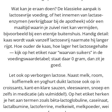
Wat kan je eraan doen? De klassieke aanpak is
lactosevrije voeding, of het innemen van lactase-
enzymen (verkrijgbaar bij de apotheek) vóór een
maaltijd waarin je zuivel niet kan vermijden,
bijvoorbeeld bij een etentje buitenshuis. Handig detail:
kaas wordt vaak vanzelf lactosevrij naarmate hij langer
rijpt. Hoe ouder de kaas, hoe lager het lactosegehalte
— kijk op het etiket naar “waarvan suikers” in de
voedingswaardetabel; staat daar 0 gram, dan zit je
goed.
Let ook op verborgen lactose. Naast melk, room,
koffiemelk en yoghurt duikt lactose ook op in
croissants, kant-en-klare sauzen, vleeswaren, snoep en
zelfs in medicatie (als vulmiddel!). Op het etiket herken
je het aan termen zoals bèta-lactoglobuline, caseïnaat,
lactalbumine, lactoferrine, melkeiwit, melkpoeder, wei