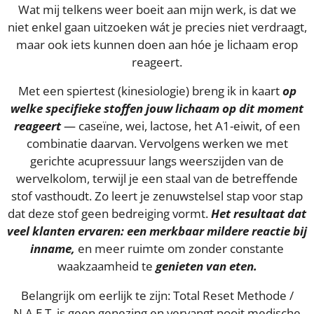
Wat mij telkens weer boeit aan mijn werk, is dat we
niet enkel gaan uitzoeken wát je precies niet verdraagt,
maar ook iets kunnen doen aan hóe je lichaam erop
reageert.
Met een spiertest (kinesiologie) breng ik in kaart
op
welke specifieke stoffen jouw lichaam op dit moment
reageert
— caseïne, wei, lactose, het A1-eiwit, of een
combinatie daarvan. Vervolgens werken we met
gerichte acupressuur langs weerszijden van de
wervelkolom, terwijl je een staal van de betreffende
stof vasthoudt. Zo leert je zenuwstelsel stap voor stap
dat deze stof geen bedreiging vormt.
Het resultaat dat
veel klanten ervaren: een merkbaar mildere reactie bij
inname,
en meer ruimte om zonder constante
waakzaamheid te
genieten van eten.
Belangrijk om eerlijk te zijn: Total Reset Methode /
N.A.E.T. is geen genezing en vervangt nooit medische