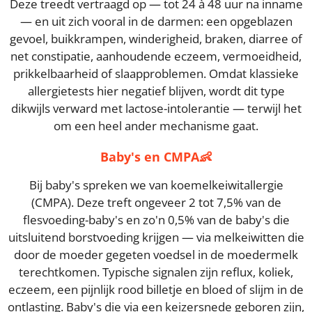
Deze treedt vertraagd op — tot 24 à 48 uur na inname
— en uit zich vooral in de darmen: een opgeblazen
gevoel, buikkrampen, winderigheid, braken, diarree of
net constipatie, aanhoudende eczeem, vermoeidheid,
prikkelbaarheid of slaapproblemen. Omdat klassieke
allergietests hier negatief blijven, wordt dit type
dikwijls verward met lactose-intolerantie — terwijl het
om een heel ander mechanisme gaat.
Baby's en CMPA
👶
Bij baby's spreken we van koemelkeiwitallergie
(CMPA). Deze treft ongeveer 2 tot 7,5% van de
flesvoeding-baby's en zo'n 0,5% van de baby's die
uitsluitend borstvoeding krijgen — via melkeiwitten die
door de moeder gegeten voedsel in de moedermelk
terechtkomen. Typische signalen zijn reflux, koliek,
eczeem, een pijnlijk rood billetje en bloed of slijm in de
ontlasting. Baby's die via een keizersnede geboren zijn,