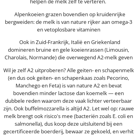
helpen de melk zelf te verteren.
Alpenkoeien grazen bovendien op kruidenrijke
bergweiden: de melk is van nature rijker aan omega-3
en vetoplosbare vitaminen
Ook in Zuid-Frankrijk, Italië en Griekenland
domineren bruine en gele koeienrassen (Limousin,
Charolais, Normande) die overwegend A2-melk geven
Wil je zelf A2 uitproberen? Alle geiten- en schapenmelk
(en dus ook geiten- en schapenkaas zoals Pecorino,
Manchego en Feta) is van nature A2 en bevat
bovendien minder lactose dan koemelk — een
dubbele reden waarom deze vaak lichter verteerbaar
zijn. Ook buffelmozzarella is altijd A2. Let wel op: rauwe
melk brengt ook risico's mee (bacteriën zoals E. coli en
salmonella), dus koop deze uitsluitend bij een
gecertificeerde boerderij, bewaar ze gekoeld, en verhit