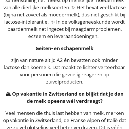
samenstelling het meest op menselijke moedermelk
van alle dierlijke melksoorten. ✨ Het bevat veel lactose
(bijna net zoveel als moedermelk), dus niet geschikt bij
lactose-intolerantie. ✨ In de volksgeneeskunde wordt
paardenmelk net ingezet bij maagdarmproblemen,
eczeem en leveraandoeningen.
Geiten- en schapenmelk
zijn van nature altijd A2 én bevatten ook minder
lactose dan koemelk. Dat maakt ze lichter verteerbaar
voor personen die gevoelig reageren op
zuivelproducten.
🏔️ Op vakantie in Zwitserland en blijkt dat je dan
de melk opeens wél verdraagt?
Veel mensen die thuis last hebben van melk, merken
op vakantie in Zwitserland, de Franse Alpen of Italië dat
ze zuivel plotseling veel beter verdragen. Dit is géén