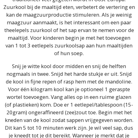
Zuurkool bij de maaltijd eten, verbetert de vertering en
kan de maagzuurproductie stimuleren. Als je weinig
maagzuur aanmaakt, is het interessant om een paar
theelepels zuurkool of het sap ervan te nemen voor de
maaltijd. Voor kinderen begin je met het toevoegen
van 1 tot 3 eetlepels zuurkoolsap aan hun maaltijden
of hun soep.
Snij je witte kool door midden en snij de helften
nogmaals in twee. Snijd het harde stukje er uit. Snijd
de kool in fijne repen of rasp hem met de mandoline.
Voor één kilogram kool kan je optioneel 1 geraspte
wortel toevoegen. Vang alles op in een ruime glazen
(of plastieken) kom. Doe er 1 eetlepel/tablespoon (15-
20gram) ongeraffineerd (zee)zout toe. Begin met het
kneden van de kool zodat sappen vrijgegeven worden.
Dit kan 5 tot 10 minuten werk zijn. Je wil veel sap, dus
je kneedt tot je dit bereikt. Wanneer je merkt dat je