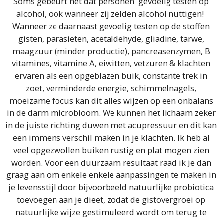
Soms gebeurt het dat personen gevoelig testen op
alcohol, ook wanneer zij zelden alcohol nuttigen!
Wanneer ze daarnaast gevoelig testen op de stoffen
gisten, parasieten, acetaldehyde, gliadine, tarwe,
maagzuur (minder productie), pancreasenzymen, B
vitamines, vitamine A, eiwitten, vetzuren & klachten
ervaren als een opgeblazen buik, constante trek in
zoet, verminderde energie, schimmelnagels,
moeizame focus kan dit alles wijzen op een onbalans
in de darm microbioom. We kunnen het lichaam zeker
in de juiste richting duwen met acupressuur en dit kan
een immens verschil maken in je klachten. Ik heb al
veel opgezwollen buiken rustig en plat mogen zien
worden. Voor een duurzaam resultaat raad ik je dan
graag aan om enkele enkele aanpassingen te maken in
je levensstijl door bijvoorbeeld natuurlijke probiotica
toevoegen aan je dieet, zodat de gistovergroei op
natuurlijke wijze gestimuleerd wordt om terug te