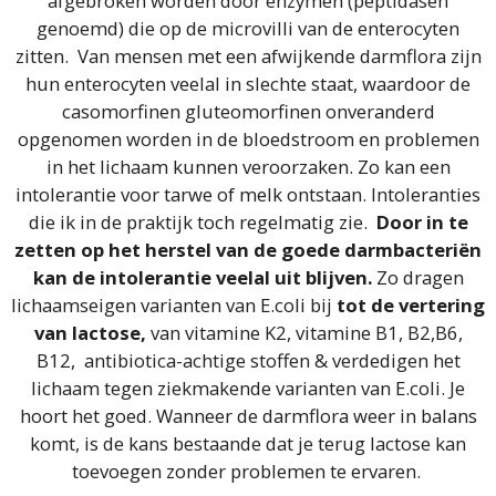
afgebroken worden door enzymen (peptidasen
genoemd) die op de microvilli van de enterocyten
zitten. Van mensen met een afwijkende darmflora zijn
hun enterocyten veelal in slechte staat, waardoor de
casomorfinen gluteomorfinen onveranderd
opgenomen worden in de bloedstroom en problemen
in het lichaam kunnen veroorzaken. Zo kan een
intolerantie voor tarwe of melk ontstaan. Intoleranties
die ik in de praktijk toch regelmatig zie.
Door in te
zetten op het herstel van de goede darmbacteriën
kan de intolerantie veelal uit blijven.
Zo dragen
lichaamseigen varianten van E.coli bij
tot de vertering
van lactose,
van vitamine K2, vitamine B1, B2,B6,
B12, antibiotica-achtige stoffen & verdedigen het
lichaam tegen ziekmakende varianten van E.coli. Je
hoort het goed. Wanneer de darmflora weer in balans
komt, is de kans bestaande dat je terug lactose kan
toevoegen zonder problemen te ervaren.