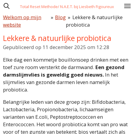
Ga
Total Reset Methode/ N.A.E.T. bij Liesbeth Figoureux
direct
Welkom op mijn
»
Blog
»
Lekkere & natuurlijke
naar
website
probiotica
de
Lekkere & natuurlijke probiotica
hoofdinhoud
Gepubliceerd op 11 december 2025 om 12:28
Elke dag een kommetje bouillonsoep drinken met een
toef zure room versterkt de darmwand.
Een gezond
darmslijmvlies is geweldig goed nieuws.
In het
slijmvlies van gezonde darmen leven namelijk
probiotica.
Belangrijke leden van deze groep zijn: Bifidobacteria,
Lactobacteria, Propionobacteria, lichaamseigen
varianten van E.coli, Peptostreptococcen en
Enterococcen. Het woord probiotica komt van pro wat
voor of ten gunste van betekent; bios vertaalt zich als