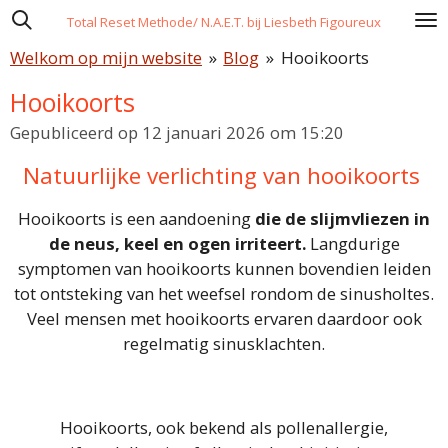
Ga
Total Reset Methode/ N.A.E.T. bij Liesbeth Figoureux
direct
Welkom op mijn website
»
Blog
»
Hooikoorts
naar
Hooikoorts
de
hoofdinhoud
Gepubliceerd op 12 januari 2026 om 15:20
Natuurlijke verlichting van hooikoorts
Hooikoorts is een aandoening
die de slijmvliezen in
de neus, keel en ogen irriteert.
Langdurige
symptomen van hooikoorts kunnen bovendien leiden
tot ontsteking van het weefsel rondom de sinusholtes.
Veel mensen met hooikoorts ervaren daardoor ook
regelmatig sinusklachten.
Hooikoorts, ook bekend als pollenallergie,